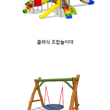
클래식 조합놀이대
.